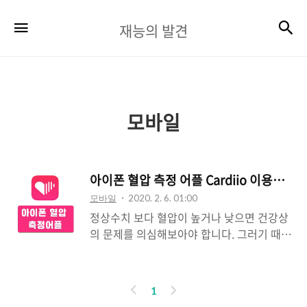
재
검
메뉴
재능의 발견
능
의
발
견
모바일
아이폰 혈압 측정 어플 Cardiio 이용방법
모바일
2020. 2. 6. 01:00
정상수치 보다 혈압이 높거나 낮으면 건강상
의 문제를 의심해보아야 합니다. 그러기 때문
에 건강검진에서 고혈압이나 저혈압의 판정
을 받았을 시 누구보다 혈압관리에 신경 써야
하는데요 오늘은 모바일로 이용할 수 있는 혈
이
다
1
압 측정 어플 Cardiio 이용방법에 대해 알아