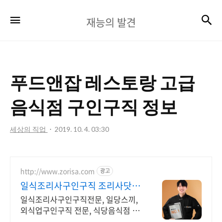
재
검
메뉴
재능의 발견
능
의
발
푸드앤잡 레스토랑 고급
견
음식점 구인구직 정보
세상의 직업
2019. 10. 4. 03:30
http://www.zorisa.com
광고
일식조리사구인구직 조리사닷컴
일식조리사구인구직
일식조리사구인구직전문, 일당스끼,
외식업구인구직 전문, 식당음식점 인
력채용 전문 일식조리사 구인구직, 조