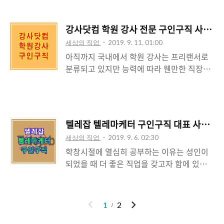
교차로를 입수하는 게 가장 먼저 할 일이었는
앱에서 모두 이용 가능합니다.
데요 세월은 지났지만 교차로는 아직까지 중
(https://www.foodnjob.com) 2) 레스토랑
강사닷컴 학원 강사 전문 구인구직 사이트
장년층에게 익숙한 매체라고 이야기할 수 있
구직을 원하시면 상단 채용정보를 클릭하고
세상의 직업
2019. 9. 11. 01:00
습니다. 그래서 오늘은 교차로잡에서 주부 일
상세검색 보기를 클릭하여 취업을 원하는 지
아직까지 국내에서 학원 강사는 프리랜서로
자리 구하는 방법에 대해 알아보도록 하겠습
역, 분야, 업종, 경력..
분류되고 있지만 능력에 따라 웬만한 직장인
니다. 교차로잡 주부 일자리 검색 방법 1) 교
들 보다 더 많은 수입을 받기도 하는 직업입
차로잡에 방문합니다.
니다. 우리나라는 다른 나라에 비해 유난히
(http://www.kcrjob.co.kr/) 2) 첫 페이지
학업에 대한 열정과 경쟁이 치열하기 때문에
채용정보 검색이나 알바 정보검색, 교차로 검
주요 과목뿐만 아니라 언어, 예체능, 특기 개
색을 이용하여 알바나 직업을 검색해 봅니다.
텔레잡 텔레마케터 구인구직 대표 사이트
발과 같은 분야에도 학원 강사가 많이 필요한
3) 상단 메뉴 채용정보> 주부 추천을 클릭하
세상의 직업
2019. 9. 6. 02:30
데요 그래서 오늘은 학원 강사 전문 구인구직
시면 주부들에게 적합한 신규 채용정보를 검
학창시절에 열심히 공부하는 이유는 성인이
사이트 강사닷컴에 대해 소개합니다. 강사닷
색할 수 있습니다. 홀서빙, 주..
되었을 때 더 좋은 직업을 갖고자 함에 있습
컴 학원 강사 전문 구인구직 사이트 강사닷컴
니다. 더 좋은 직업이란 꼭 더 많은 수입을 말
은 전국 지역을 대상으로 과목별, 직종별, 테
하는 것은 아니지만 우리 사회에서는 높은 연
마별 학원 강사 채용정보를 조회할 수 있습니
봉을 최고로 생각하는 경향이 있습니다. 공부
다. 강사닷컴에서 조회되는 주요 과목은 국
이
다
1
2
를 통해 돈을 버는 직업은 한계가 있습니다.
어, 수학, 영어, 과학, 지구과학, 물리, 화학, 생
전
음
공무원 월급도 정해져 있고 의사나 대기업 종