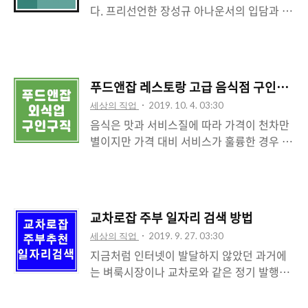
다. 프리선언한 장성규 아나운서의 입담과 생
일할 수 있기 때문에 중년이나 퇴직 이후 경
동감 있는 영상 편집으로 어느새 구독자 수
제활동을 위해 일자리를 구하시는 분들에게
200만 명을 훌쩍 넘었는데요 워크맨에서도
도움이 될 수 있는데요 그래서 오늘은 전국
헤어디자이너 편을 유독 재미있게 본 것 같습
숙박업소 구인구직 사이트 모텔업 이용방법
니다. 흔히 미용실이라고 하면 동네에 있는
에 대해 소개합니다. 모텔업 숙박업소 구인구
푸드앤잡 레스토랑 고급 음식점 구인구직 
작은 미용실을 생각하는데 연예인들이 이용
직 사이트 이용방법 1) 모텔업구인구직.com
세상의 직업
2019. 10. 4. 03:30
하는 곳이라서 그런지 쾌적한 환경에 고객들
에 방문합니다. 2) 첫 페이지 상단의 채용정보
음식은 맛과 서비스질에 따라 가격이 천차만
의 인적 사항에 대한 정보도 수시로 체크한다
를 클릭하시면 전..
별이지만 가격 대비 서비스가 훌륭한 경우 사
는 사실이 놀라웠습니다. 잘 되는 숍인 만큼
람들의 만족을 얻을 수 있습니다. 요즘같이
우리나라에서 미용인으로 활동하시는 분들도
SNS나 인터넷 정보 공유가 활발한 시대에는
모두 꿈을 가지고 계실 텐데요 그래서 오늘은
차별화된 서비스 만으로도 금방 소문이 나고
미용인 구인구직 정보와 미용실 매매정보를
문전성시를 이루는 유명 음식점이 될 수도 있
모두 알아볼 수 있는 헤어구구 사이트에 대해
교차로잡 주부 일자리 검색 방법
는데요 성공적인 음식점 경영을 꿈꾸는 분들
소개하도록 하겠습니다 헤어구구 미용인 구
세상의 직업
2019. 9. 27. 03:30
을 위해 오늘은 레스토랑 및 고급 음식점 구
인구직 미용실 매매 정보 1) 헤어구구 사이트
지금처럼 인터넷이 발달하지 않았던 과거에
인구직 정보를 제공하는 푸드앤잡에 대해 소
에 방문합니다 (http://www..
는 벼룩시장이나 교차로와 같은 정기 발행물
개하도록 하겠습니다. 푸드앤잡 레스토랑 고
에 구인구직 광고를 내는 경우가 많았습니다.
급 음식점 구인구직 정보 1) 푸드앤잡은 전국
그러기 때문에 일자리를 구하려면 길가에서
요식업 구인구직 전문 사이트로 PC나 모바일