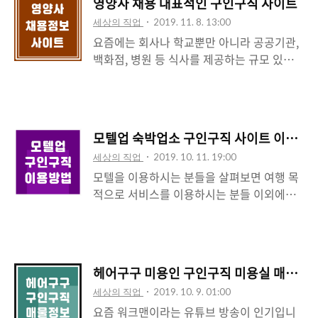
영양사 채용 대표적인 구인구직 사이트
업 채용 정보와 채용절차 등에 대해 소개하도
세상의 직업
2019. 11. 8. 13:00
록 하겠습니다. 한국항공우주산업 채용 직무
요즘에는 회사나 학교뿐만 아니라 공공기관,
채용절차 알아보기 1) 한국항공우주산업 주
백화점, 병원 등 식사를 제공하는 규모 있는
식회사 홈페이지에 방문합니다.
시설에는 영양사 채용이 필요합니다. 그러기
(http://www.koreaaero.com) 2) 상단 메
때문에 해당 자격을 보유한 영양사나 조리사
뉴에서 채용정보를 선택합니다. 3) 한국항공
님들은 전문적인 구인구직 사이트에서 채용
우주산업 채용은 대직군인 경영지원/영업/연
정보를 살펴보시는 것이 좋은데요 그래서 오
구개발, 직군, 직무로 나누어지며 다양한 분
모텔업 숙박업소 구인구직 사이트 이용방
늘은 국내 대표적인 구인구직 사이트 영양사
야의 전문 인력들을 채용하는 회사입니다. 4)
세상의 직업
2019. 10. 11. 19:00
도우미와 재치 영양사에 대해 소개합니다. 영
KAI의 인재상은 창조하는, 도전하는 협동하
모텔을 이용하시는 분들을 살펴보면 여행 목
양사 채용 대표적인 구인구직 사이트 영양사
는 KAI 인으로 최고의..
적으로 서비스를 이용하시는 분들 이외에도
도우미 (http://kdclub.com/) 영양사 도우
장기 투숙, 출장, 휴식 등 각양각색의 손님들
미는 전국 단위의 영양사 채용 정보 조리직
이 있습니다. 모텔에 방문하면 프런트에서 결
채용정보를 제공하는 사이트입니다. 홈페이
재와 안내를 돕는 직원 이외에는 잘 볼 수 없
지에 방문하여 우측 메뉴 구인/구직 영양사를
지만 이러한 숙박업소에는 룸 메이드, 주방,
클릭하면 자세한 채용정보를 살펴볼 수 있습
헤어구구 미용인 구인구직 미용실 매매 정
청소, 세탁원, 주차 보조, 시설관리, 등등의 다
니다. 채용정보는 지역, 업체명, 직종, 경력,
세상의 직업
2019. 10. 9. 01:00
양한 사람들이 종사하고 있습니다. 보통 이러
마감일로 분류되며 상단 메뉴에서 거주 지역
요즘 워크맨이라는 유튜브 방송이 인기입니
한 숙박업소 일자리는 연령과 크게 관계없이
을 선택하여 가까운..