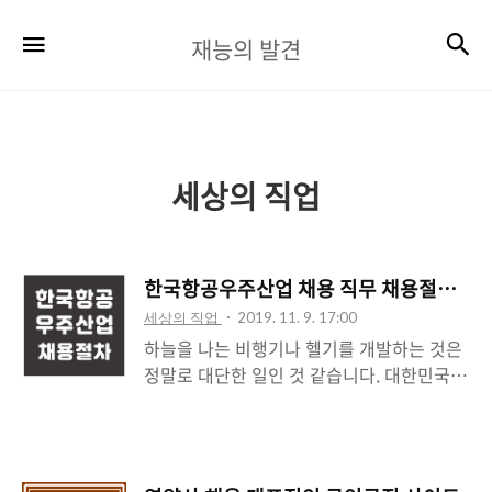
재
검
메뉴
재능의 발견
능
의
발
견
세상의 직업
한국항공우주산업 채용 직무 채용절차 알
세상의 직업
2019. 11. 9. 17:00
하늘을 나는 비행기나 헬기를 개발하는 것은
정말로 대단한 일인 것 같습니다. 대한민국에
는 T-50 고등훈련기와 한국형 기동 헬기 수
리온을 개발한 한국항공우주산업이라는 회사
가 대표적인 국가 방위 산업체인데요 KAI 입
사를 꿈꾸시는 분들을 위해 한국항공우주산